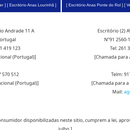
Ver ] [ Escritório Anas Lourinhã ]
[ Escritório Anas Ponte do Rol ] [ Ve
sio Andrade 11 A
Escritório (2)
ortugal
Nº91 2560-1
61 419 123
Tel: 261 
ional (Portugal)]
[Chamada para a 
7 570 512
Telm: 91
ional (Portugal)]
[Chamada para a 
Mail:
ag
consumidor disponibilizadas neste sitio, cumprem a lei, apro
julho ]