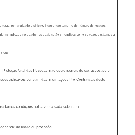
berturas, por anuidade e sinistro, independentemente do número de lesados.
onforme indicado no quadro, os quais serão entendidos como os valores máximos a
 morte.
 Proteção Vital das Pessoas, não estão isentas de exclusões, pelo
usões aplicáveis constam das Informações Pré-Contratuais deste
restantes condições aplicáveis a cada cobertura.
o depende da idade ou profissão.