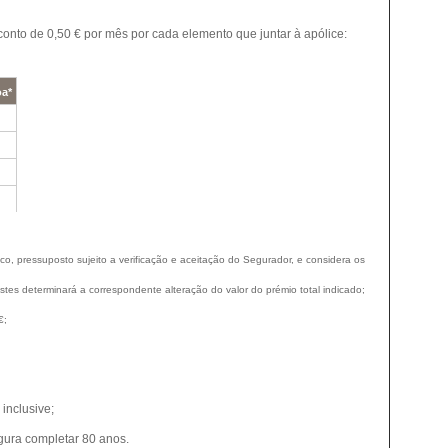
sconto de 0,50 € por mês por cada elemento que juntar à apólice:
oa*
co, pressuposto sujeito a verificação e aceitação do Segurador, e considera os
estes determinará a correspondente alteração do valor do prémio total indicado;
€;
inclusive;
gura completar 80 anos.