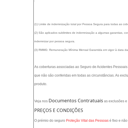
(1) Limite de indemnização total por Pessoa Segura para todas as co
(2) São aplicados sublimites de indemnização a algumas garantias, c
indemnizar por pessoa segura.
(3) RMMG: Remuneração Mínima Mensal Garantida em vigor à data da
As coberturas associadas ao Seguro de Acidentes Pessoais -
que não são conferidas em todas as circunstâncias. As excl
produto.
Documentos Contratuais
Veja nos
as exclusões e 
PREÇOS E CONDIÇÕES
O prémio do seguro
Proteção Vital das Pessoas
é fixo e nã