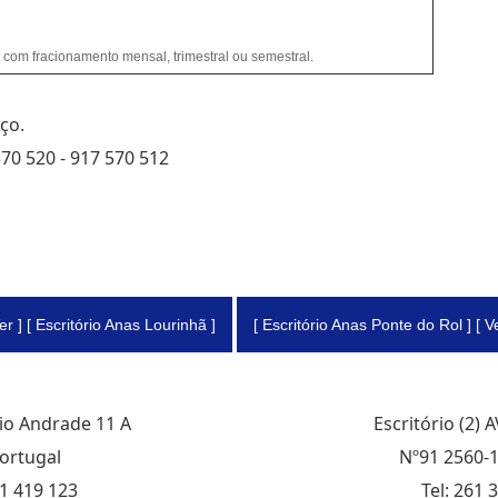
com fracionamento mensal, trimestral ou semestral.
ço.
570 520 - 917 570 512
Ver ] [ Escritório Anas Lourinhã ]
[ Escritório Anas Ponte do Rol ] [ Ve
sio Andrade 11 A
Escritório (2)
ortugal
Nº91 2560-1
61 419 123
Tel: 261 