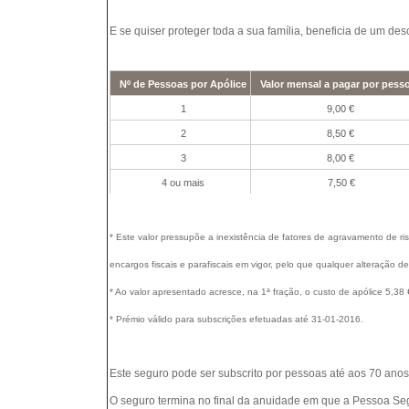
E se quiser proteger toda a sua família, beneficia de um de
Nº de Pessoas por Apólice
Valor mensal a pagar por pess
1
9,00 €
2
8,50 €
3
8,00 €
4 ou mais
7,50 €
* Este valor pressupõe a inexistência de fatores de agravamento de ris
encargos fiscais e parafiscais em vigor, pelo que qualquer alteração d
* Ao valor apresentado acresce, na 1ª fração, o custo de apólice 5,38 
* Prémio válido para subscrições efetuadas até 31-01-2016.
Este seguro pode ser subscrito por pessoas até aos 70 anos 
O seguro termina no final da anuidade em que a Pessoa Se