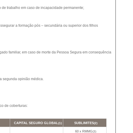
sto de trabalho em caso de incapacidade permanente;
assegurar a formação pós – secundária ou superior dos filhos
egado familiar, em caso de morte da Pessoa Segura em consequência
ma segunda opinião médica.
co de coberturas:
CAPITAL SEGURO GLOBAL
SUBLIMITES
(1)
(2)
60 x RMMG
(3)